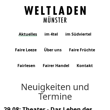
Weltladen
Aktuelles
im 4tel
im Südviertel
Münster
Faire Leeze
Über uns
Faire Früchte
Fairlesen
Fairer Handel
Kontakt
Neuigkeiten und
Termine
29.08: Theater - Das Leben des