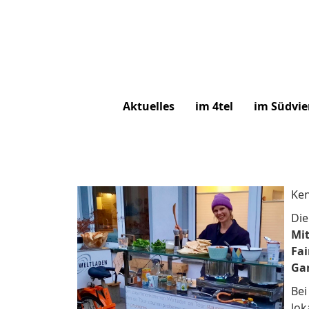
Aktuelles
im 4tel
im Südvie
Ken
Di
Mi
Fai
Ga
Bei
lok