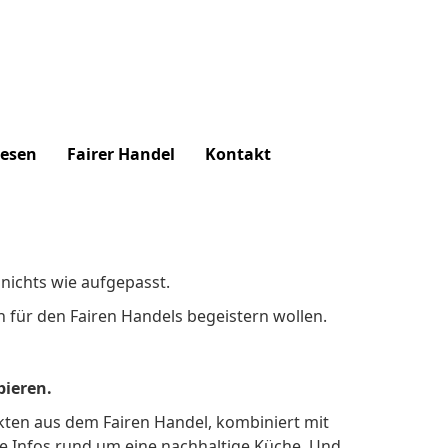
lesen
Fairer Handel
Kontakt
 nichts wie aufgepasst.
h für den Fairen Handels begeistern wollen.
ieren.
kten aus dem Fairen Handel, kombiniert mit
ise Infos rund um eine nachhaltige Küche. Und