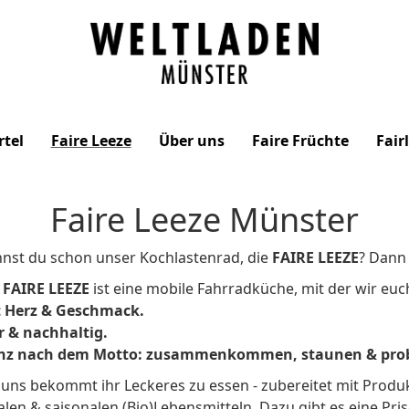
Weltladen
Münster
rtel
Faire Leeze
Über uns
Faire Früchte
Fair
Faire Leeze Münster
nst du schon unser Kochlastenrad, die
FAIRE LEEZE
? Dann
e
FAIRE LEEZE
ist eine mobile Fahrradküche, mit der wir euc
t Herz & Geschmack.
r & nachhaltig.
nz nach dem Motto: zusammenkommen, staunen & prob
 uns bekommt ihr Leckeres zu essen - zubereitet mit Produ
alen & saisonalen (Bio)Lebensmitteln. Dazu gibt es eine Pr